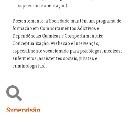
supervisão e orientação).
Presentemente, a Sociedade mantém um programa de
formação em Comportamentos Adictivos e
Dependências Químicas e Comportamentais:
Conceptualização, Avaliação e Intervenção,
especialmente vocacionado para psicólogos, médicos,
enfermeiros, assistentes sociais, juristas e
criminologistas).
Supervisão
Todos os supervisores da SPCIPCOD, sem exceção, cumprem os
critérios definidos para o efeito, segundo o Diploma Europeu de
Psicologia (Europsy, 2006). Têm formação académica de